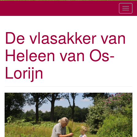
T
o
g
De vlasakker van
g
l
Heleen van Os-
e
n
a
Lorijn
v
i
g
a
t
i
o
n