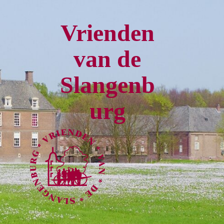
Vrienden
van de
Slangenb
urg