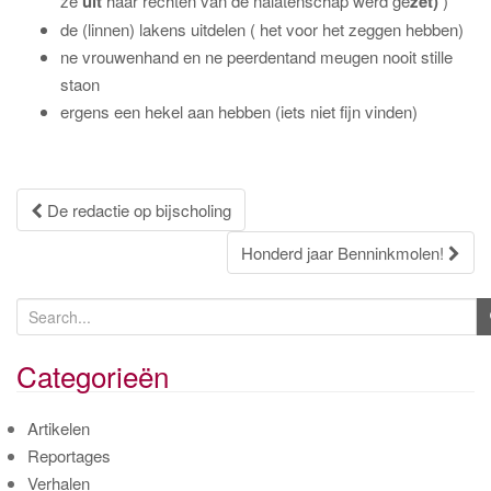
ze
uit
haar rechten van de nalatenschap werd ge
zet)
)
de (linnen) lakens uitdelen ( het voor het zeggen hebben)
ne vrouwenhand en ne peerdentand meugen nooit stille
staon
ergens een hekel aan hebben (iets niet fijn vinden)
Post
De redactie op bijscholing
navigation
Honderd jaar Benninkmolen!
S
e
a
Categorieën
r
c
Artikelen
h
Reportages
f
Verhalen