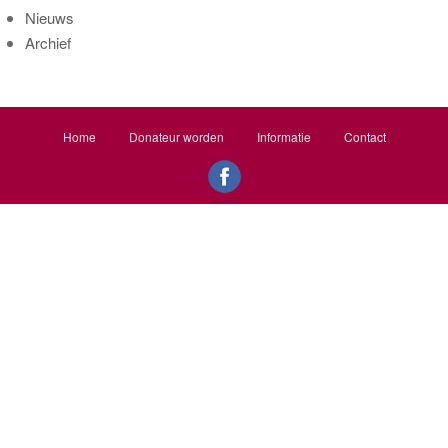
o
Nieuws
r
Archief
:
Home
Donateur worden
Informatie
Contact