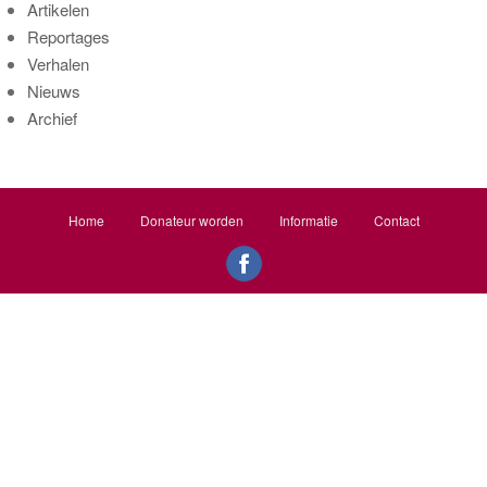
c
Artikelen
h
Reportages
f
Verhalen
o
Nieuws
r
Archief
:
Home
Donateur worden
Informatie
Contact