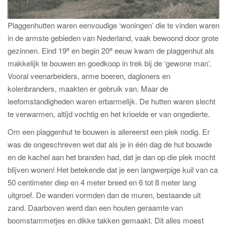
Plaggenhutten waren eenvoudige ‘woningen’ die te vinden waren
in de armste gebieden van Nederland, vaak bewoond door grote
e
e
gezinnen. Eind 19
en begin 20
eeuw kwam de plaggenhut als
makkelijk te bouwen en goedkoop in trek bij de ‘gewone man’.
Vooral veenarbeiders, arme boeren, dagloners en
kolenbranders, maakten er gebruik van. Maar de
leefomstandigheden waren erbarmelijk. De hutten waren slecht
te verwarmen, altijd vochtig en het krioelde er van ongedierte.
Om een plaggenhut te bouwen is allereerst een plek nodig. Er
was de ongeschreven wet dat als je in één dag de hut bouwde
en de kachel aan het branden had, dat je dan op die plek mocht
blijven wonen! Het betekende dat je een langwerpige kuil van ca
50 centimeter diep en 4 meter breed en 6 tot 8 meter lang
uitgroef. De wanden vormden dan de muren, bestaande uit
zand. Daarboven werd dan een houten geraamte van
boomstammetjes en dikke takken gemaakt. Dit alles moest