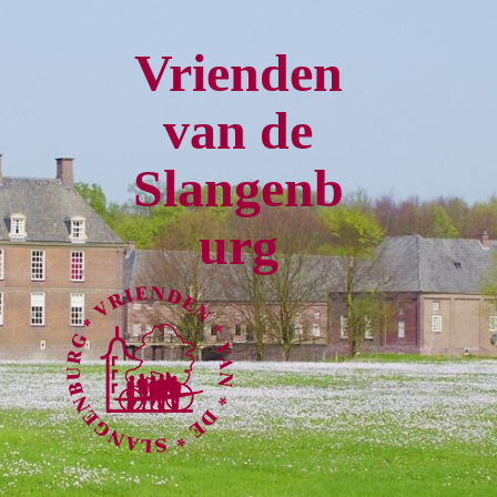
Vrienden
van de
Slangenb
urg