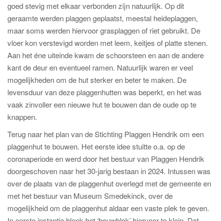
goed stevig met elkaar verbonden zijn natuurlijk. Op dit
geraamte werden plaggen geplaatst, meestal heideplaggen,
maar soms werden hiervoor grasplaggen of riet gebruikt. De
vloer kon verstevigd worden met leem, keitjes of platte stenen.
Aan het éne uiteinde kwam de schoorsteen en aan de andere
kant de deur en eventueel ramen. Natuurlijk waren er veel
mogelijkheden om de hut sterker en beter te maken. De
levensduur van deze plaggenhutten was beperkt, en het was
vaak zinvoller een nieuwe hut te bouwen dan de oude op te
knappen.
Terug naar het plan van de Stichting Plaggen Hendrik om een
plaggenhut te bouwen. Het eerste idee stuitte o.a. op de
coronaperiode en werd door het bestuur van Plaggen Hendrik
doorgeschoven naar het 30-jarig bestaan in 2024. Intussen was
over de plaats van de plaggenhut overlegd met de gemeente en
met het bestuur van Museum Smedekinck, over de
mogelijkheid om de plaggenhut aldaar een vaste plek te geven.
In eerste instantie bleek het ‘bouwblok’ hiervoor te klein. Dat